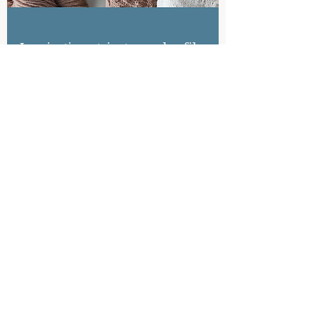
Inspirations tricot avec les fils
Azun et Peira Sport
26 févr. 2024
5 min de lecture
Parlons valeurs et
inspirations, pour une laine
naturelle et traçable !