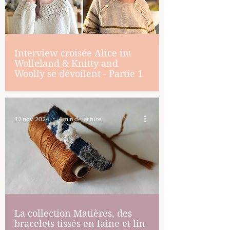
Interview croisée Alice im
Wolleland & Knitty and
Woolly se dévoilent - Partie 1
12 nov. 2024
4 min de lecture
La collection Matières, des
bracelets tissés en laine et lin