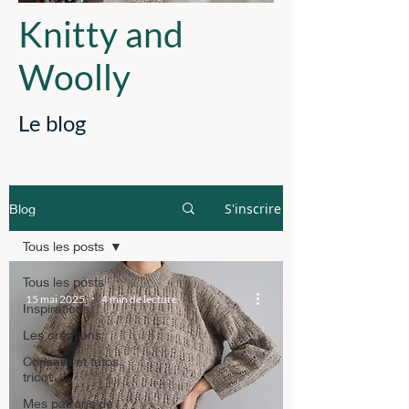
Knitty and
Woolly
Le blog
S'inscrire
Blog
Tous les posts
Tous les posts
15 mai 2025
4 min de lecture
Inspirations
Les créations
Conseils et tutos
tricot
Mes patrons de