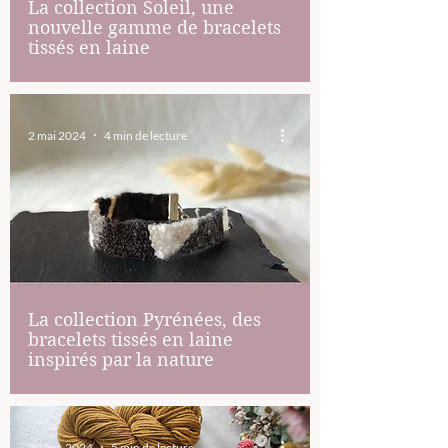
La collection Soleil, une
nouvelle gamme de bracelets
tissés en laine
2 mai 2024
4 min de lecture
La collection Pyrénées, des
bracelets tissés en laine
inspirés par la nature
30 avr. 2024
5 min de lecture