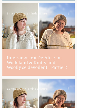
8 mars 2025
6 min de lecture
Interview croisée Alice im
Wolleland & Knitty and
Woolly se dévoilent - Partie 2
12 nov. 2024
5 min de lecture