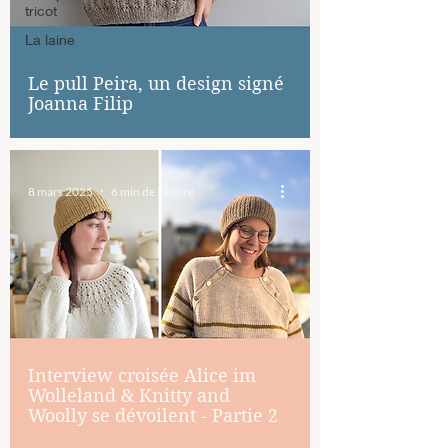
tricot
La laine
Le pull Peira, un design signé
Joanna Filip
8 mars 2025
6 min de lecture
Interview croisée Alice im
Wolleland & Knitty and
Woolly se dévoilent - Partie 2