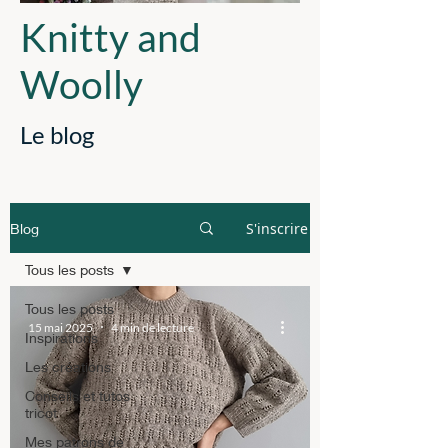
Knitty and
Woolly
Le blog
S'inscrire
Blog
Tous les posts
Tous les posts
15 mai 2025
4 min de lecture
Inspirations
Les créations
Conseils et tutos
tricot
Mes patrons de