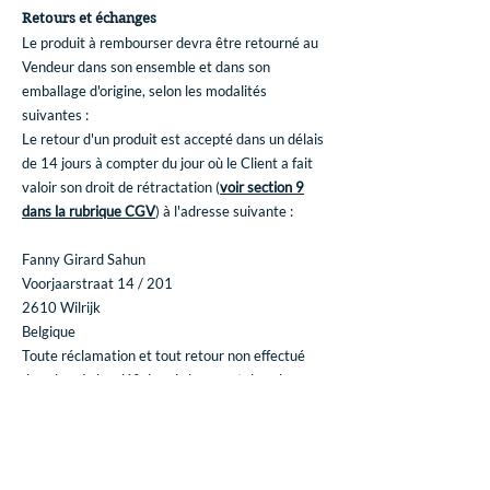
Retours et échanges
Le produit à rembourser devra être retourné au
Vendeur dans son ensemble et dans son
emballage d'origine, selon les modalités
suivantes :
Le retour d'un produit est accepté dans un délais
de 14 jours à compter du jour où le Client a fait
valoir son droit de rétractation (
voir section 9
dans la rubrique CGV
) à l'adresse suivante :
Fanny Girard Sahun
Voorjaarstraat 14 / 201
2610 Wilrijk
Belgique
Toute réclamation et tout retour non effectué
dans les règles définies ci-dessus et dans les
délais impartis ne pourra être pris en compte et
dégagera le Vendeur de toute responsabilité vis-
à-vis du Client.
Tout produit à rembourser devra être retourné