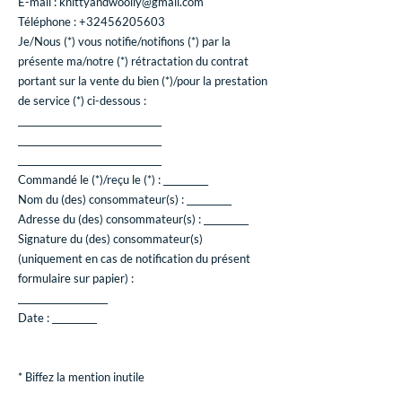
E-mail :
knittyandwoolly@gmail.com
Téléphone :
+32456205603
Je/Nous (*) vous notifie/notifions (*) par la
présente ma/notre (*) rétractation du contrat
portant sur la vente du bien (*)/pour la prestation
de service (*) ci-dessous :
________________________________
________________________________
________________________________
Commandé le (*)/reçu le (*) : __________
Nom du (des) consommateur(s) : __________
Adresse du (des) consommateur(s) : __________
Signature du (des) consommateur(s)
(uniquement en cas de notification du présent
formulaire sur papier) :
____________________
Date : __________
* Biffez la mention inutile