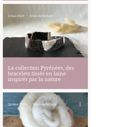
2 mai 2024
4 min de lecture
La collection Pyrénées, des
bracelets tissés en laine
inspirés par la nature
26 févr. 2024
5 min de lecture