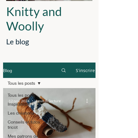
Knitty and
Woolly
Le blog
S'inscrire
Blog
Tous les posts
Tous les posts
12 nov. 2024
4 min de lecture
Inspirations
Les créations
Conseils et tutos
tricot
Mes patrons de