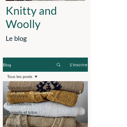
Knitty and
Woolly
Le blog
S'inscrire
Blog
Tous les posts
Tous les posts
3 juil. 2024
6 min de lecture
Inspirations
Les créations
Conseils et tutos
tricot
Mes patrons de