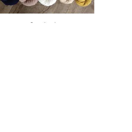
Revenir en haut
P
etite entreprise soumise à la règle d'exonération, TVA
non applicable.
Mentions légales
Politiques de confidentialité
Conditions Générales d'Utilisation (CGU)
Conditions Générales de Vente (CGV)
Programme de fidélité - voir conditions dans
les CGV (détails accessibles aux membres)
Conditions de livraison