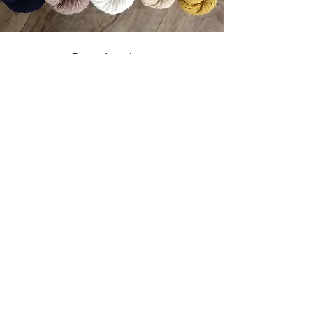
Revenir en haut
P
etite entreprise soumise à la règle d'exonération, TVA
non applicable.
Mentions légales
Politiques de confidentialité
Conditions Générales d'Utilisation (CGU)
Conditions Générales de Vente (CGV)
Programme de fidélité - voir conditions dans
les CGV (détails accessibles aux membres)
Conditions de livraison