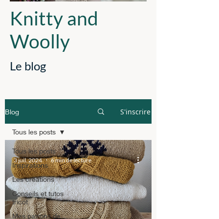
Knitty and
Woolly
Le blog
S'inscrire
Blog
Tous les posts
Tous les posts
3 juil. 2024
6 min de lecture
Inspirations
Les créations
Conseils et tutos
tricot
Mes patrons de