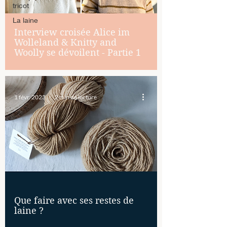
tricot
La laine
Interview croisée Alice im
Wolleland & Knitty and
Woolly se dévoilent - Partie 1
1 févr. 2023
2 min de lecture
Que faire avec ses restes de
laine ?