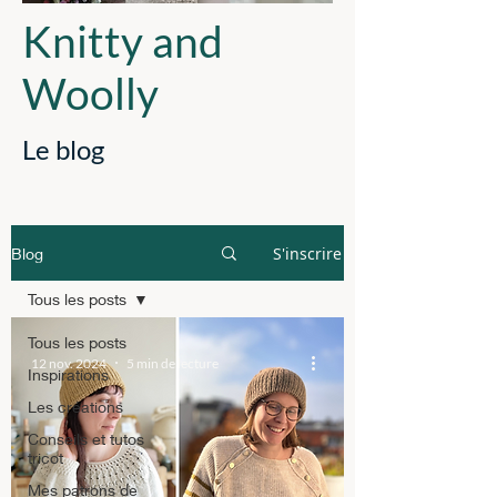
Knitty and
Woolly
Le blog
S'inscrire
Blog
Tous les posts
Tous les posts
12 nov. 2024
5 min de lecture
Inspirations
Les créations
Conseils et tutos
tricot
Mes patrons de