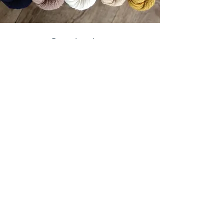
Revenir en haut
P
etite entreprise soumise à la règle d'exonération, TVA
non applicable.
Mentions légales
Politiques de confidentialité
Conditions Générales d'Utilisation (CGU)
Conditions Générales de Vente (CGV)
Programme de fidélité - voir conditions dans
les CGV (détails accessibles aux membres)
Conditions de livraison