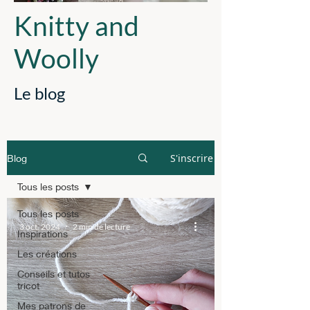
Knitty and
Woolly
Le blog
S'inscrire
Blog
Tous les posts
Tous les posts
3 oct. 2024
2 min de lecture
Inspirations
Les créations
Conseils et tutos
tricot
Mes patrons de