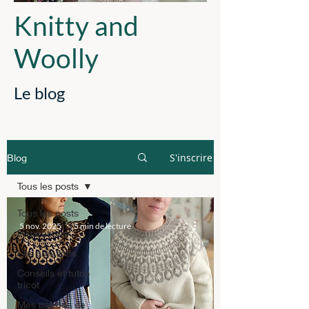
Knitty and
Woolly
Le blog
S'inscrire
Blog
Tous les posts
Tous les posts
5 nov. 2025
5 min de lecture
Inspirations
Les créations
Conseils et tutos
tricot
Mes patrons de