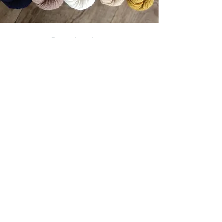
Revenir en haut
P
etite entreprise soumise à la règle d'exonération, TVA
non applicable.
Mentions légales
Politiques de confidentialité
Conditions Générales d'Utilisation (CGU)
Conditions Générales de Vente (CGV)
Programme de fidélité - voir conditions dans
les CGV (détails accessibles aux membres)
Conditions de livraison