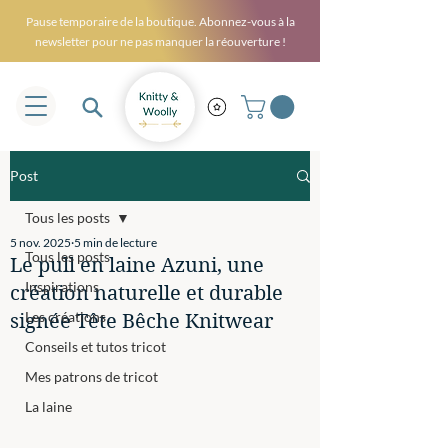
Pause temporaire de la boutique. Abonnez-vous à la
newsletter pour ne pas manquer la réouverture !
Post
Tous les posts
5 nov. 2025
5 min de lecture
Tous les posts
Le pull en laine Azuni, une
Inspirations
création naturelle et durable
Les créations
signée Tête Bêche Knitwear
Conseils et tutos tricot
Mes patrons de tricot
La laine