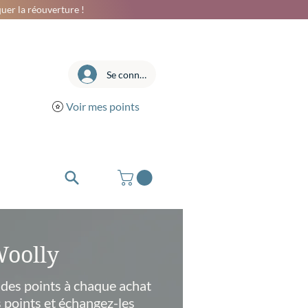
uer la réouverture !
Se connecter
Voir mes points
Woolly
des points à chaque achat
 points et échangez-les