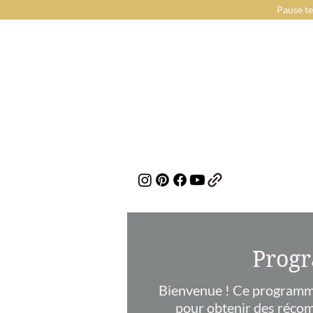
Pause te
Progr
Bienvenue ! Ce programme
pour obtenir des récom