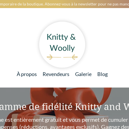
mporaire de la boutique. Abonnez-vous à la newsletter pour ne pas manq
À propos
Revendeurs
Galerie
Blog
amme de fidélité Knitty and 
 est entièrement gratuit et vous permet de cumuler 
penses (réductions, avantages exclusifs). Gagnez des