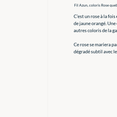
Fil Azun, coloris Rose que
C'est un rose à la fois 
de jaune orangé. Une 
autres coloris de la 
Ce rose se mariera pa
dégradé subtil avec le