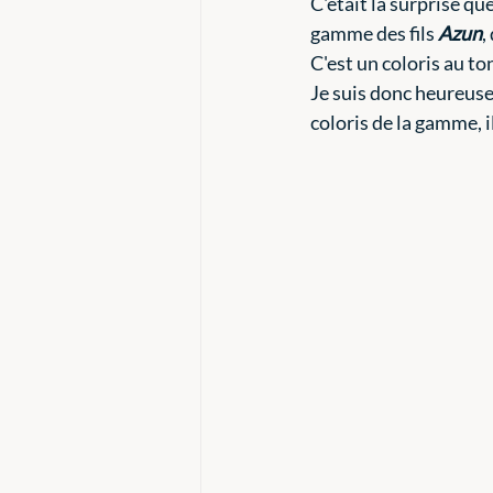
C'était la surprise qu
gamme des fils 
Azun
,
C'est un coloris au to
Je suis donc heureuse 
coloris de la gamme, il