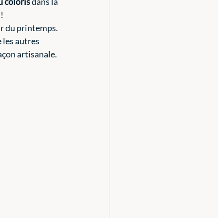
 coloris 
dans la 
 ! 
ur du printemps. 
 les autres 
façon artisanale.