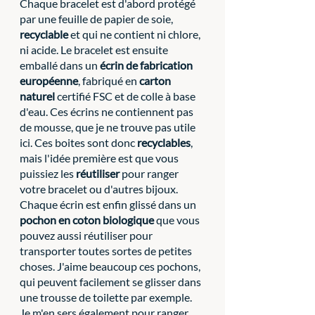
Chaque bracelet est d'abord protégé 
par une feuille de papier de soie, 
recyclable
 et qui ne contient ni chlore, 
ni acide. Le bracelet est ensuite 
emballé dans un 
écrin de fabrication 
européenne
, fabriqué en 
carton 
naturel
 certifié FSC et de colle à base 
d'eau. Ces écrins ne contiennent pas 
de mousse, que je ne trouve pas utile 
ici. Ces boites sont donc 
recyclables
, 
mais l'idée première est que vous 
puissiez les 
réutiliser
 pour ranger 
votre bracelet ou d'autres bijoux. 
Chaque écrin est enfin glissé dans un 
pochon en coton biologique
 que vous 
pouvez aussi réutiliser pour 
transporter toutes sortes de petites 
choses. J'aime beaucoup ces pochons, 
qui peuvent facilement se glisser dans 
une trousse de toilette par exemple. 
Je m'en sers également pour ranger 