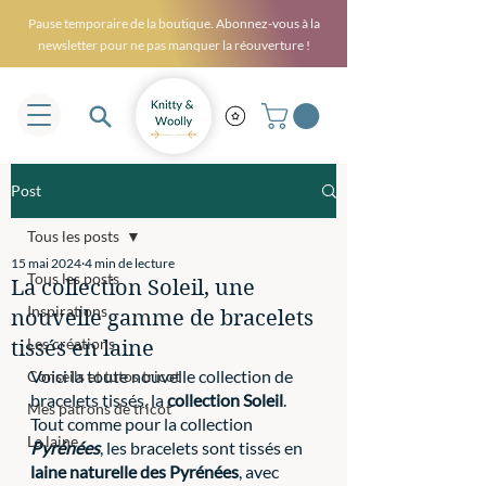
Pause temporaire de la boutique. Abonnez-vous à la
newsletter pour ne pas manquer la réouverture !
Post
Tous les posts
15 mai 2024
4 min de lecture
Tous les posts
La collection Soleil, une
Inspirations
nouvelle gamme de bracelets
Les créations
tissés en laine
Voici la toute nouvelle collection de 
Conseils et tutos tricot
bracelets tissés, la 
collection Soleil
. 
Mes patrons de tricot
Tout comme pour la collection 
La laine
Pyrénées
, les bracelets sont tissés en 
laine naturelle des Pyrénées
, avec 