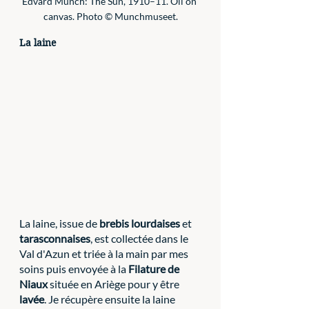
Edvard Munch: The Sun, 1910–11. Oil on 
canvas. Photo © Munchmuseet.
La laine
La laine, issue de 
brebis lourdaises
 et 
tarasconnaises
, est collectée dans le 
Val d'Azun et triée à la main par mes 
soins puis envoyée à la 
Filature de 
Niaux
 située en Ariège pour y être 
lavée
. Je récupère ensuite la laine 