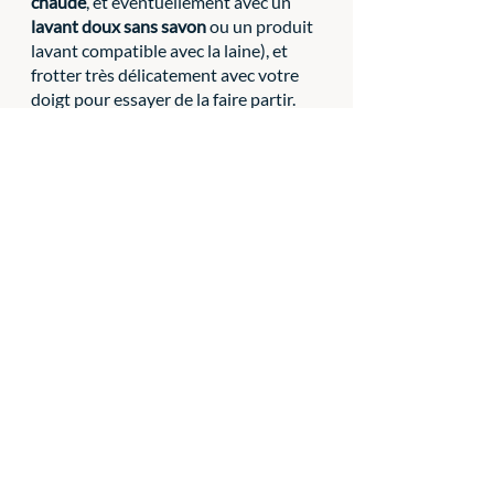
chaude
, et éventuellement avec un 
lavant doux sans savon
 ou un produit 
lavant compatible avec la laine), et 
frotter très délicatement avec votre 
doigt pour essayer de la faire partir. 
Rincer à l'eau claire, sans frotter.
-essorer le bracelet en le plaçant en 
sandwich dans une serviette et le 
presser délicatement, sans le tordre.
-faire sécher votre bracelet à plat.
Autres conseils pour entretenir votre 
bracelet
-Il est préférable de ne pas se doucher 
avec votre bracelet. Le duo eau 
chaude-frottements ferait feutrer la 
laine. De plus les savons type gel 
douche pourraient l'abimer.
-Comme avec d'autres bijoux, éviter 
de tirer fortement dessus pour ne pas 
casser les attaches ou le déformer.