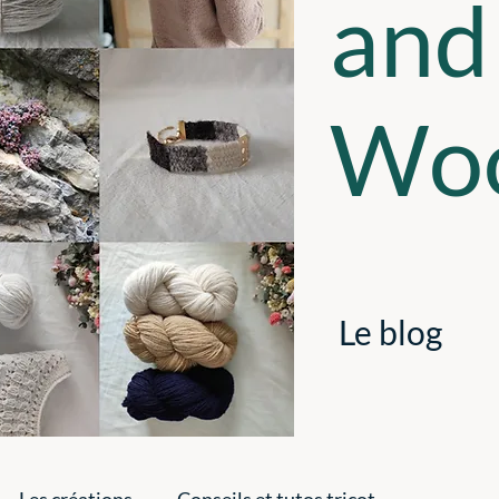
and
Woo
Le blog
Les créations
Conseils et tutos tricot