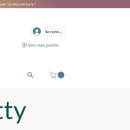
uer la réouverture !
Se connecter
Voir mes points
tty