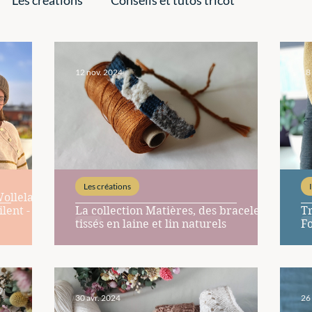
 laine
12 nov. 2024
18
Les créations
lent -
La collection Matières, des bracelets
Tr
tissés en laine et lin naturels
Fo
30 avr. 2024
26 