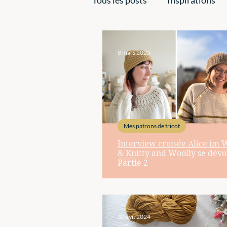
Mes patrons de tricot
La
8 mars 2025
Mes patrons de tricot
Interview croisée Alice im Wolleland
& Knitty and Woolly se dévoi
Partie 2
30 avr. 2024