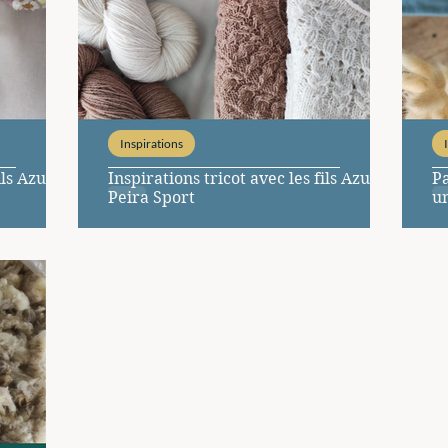
Inspirations
ils Azun et
Inspirations tricot avec les fils Azun et
Pa
Peira Sport
un