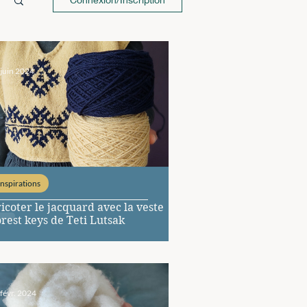
 juin 2024
Inspirations
icoter le jacquard avec la veste
rest keys de Teti Lutsak
févr. 2024