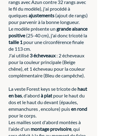
rangs avec Azun contre 32 rangs avec 
le fil du modèle), j'ai procédé à 
quelques 
ajustements 
(ajout de rangs) 
pour parvenir à la bonne longueur. 
Le modèle présente un 
grande aisance 
positive
 (25-40 cm), j'ai donc tricoté la 
taille 1
 pour une circonférence finale 
de 113 cm. 
J'ai utilisé 
3 écheveaux 
: 2 écheveaux 
pour la couleur principale (Beige 
chêne), et 1 écheveau pour la couleur 
complémentaire (Bleu de campêche). 
La veste Forest keys se tricote de 
haut 
en bas
, d'abord 
à plat
 pour le haut du 
dos et le haut du devant (épaules, 
emmanchures , encolure) puis 
en rond
pour le corps. 
Les mailles sont d'abord montées à 
l'aide d'un 
montage provisoire
, qui 
sera défait à la fin au moment de faire 