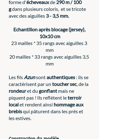
forme d'
écheveaux
 de 
290 m / 100 
g
 dans plusieurs coloris,  et se tricote 
avec des aiguilles 
3 - 3,5 mm.
Echantillon après blocage (jersey), 
10x10 cm
23 mailles * 35 rangs avec aiguilles 3 
mm
20 mailles * 33 rangs avec aiguilles 3,5 
mm
Les fils 
Azun
sont 
authentiques
 : ils se 
caractérisent par un 
toucher sec
, de la 
rondeur
 et du 
gonflant
mais ne 
piquent pas ! Ils reflètent le 
terroir 
local
 et rendent ainsi 
hommage aux 
brebis
 qui pâturent dans les prés et 
les estives. 
Construction du modèle