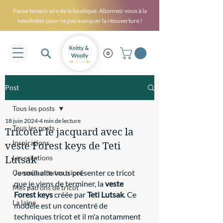
Pause temporaire de la boutique. Abonnez-vous à la
newsletter pour ne pas manquer la réouverture !
Post
Tous les posts
18 juin 2024
4 min de lecture
Tous les posts
Tricoter le jacquard avec la
Inspirations
veste Forest keys de Teti
Les créations
Lutsak
Je souhaite vous présenter ce tricot 
Conseils et tutos tricot
que je viens de terminer, la 
veste 
Mes patrons de tricot
Forest keys
 créée par 
Teti Lutsak
. Ce 
La laine
modèle est un concentré de 
techniques tricot et il m'a notamment 