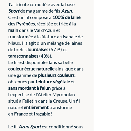
J'ai tricoté ce modèle avec la base 
Sport
 de ma gamme de fils 
Azun. 
C'est un fil composé à 
100% de laine 
des Pyrénées
, récoltée et triée 
à la 
main
 dans le Val d'Azun et 
transformée à la filature artisanale de 
Niaux. Il s'agit d'un mélange de laines 
de brebis 
lourdaises
 (57 %) et 
tarasconnaises
 (43%).
Le fil est disponible dans sa belle 
couleur écrue naturelle
 ainsi que dans 
une gamme de 
plusieurs couleurs
, 
obtenues par 
teinture végétale
 et 
sans mordant à l'alun
 grâce à 
l'expertise de l'Atelier Myrobolan 
situé à Felletin dans la Creuse. Un fil 
naturel 
entièrement 
transformé 
en
 France 
et 
traçable
 !
Le fil 
Azun Sport
 est conditionné sous 