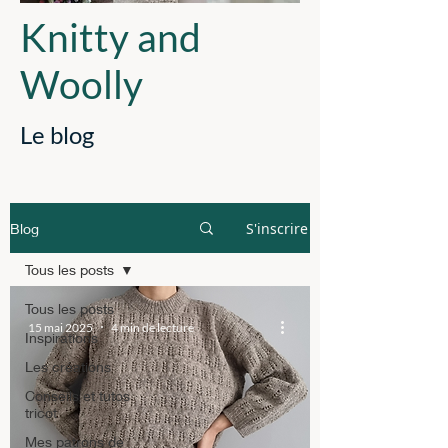
Knitty and
Woolly
Le blog
S'inscrire
Blog
Tous les posts
Tous les posts
15 mai 2025
4 min de lecture
Inspirations
Les créations
Conseils et tutos
tricot
Mes patrons de