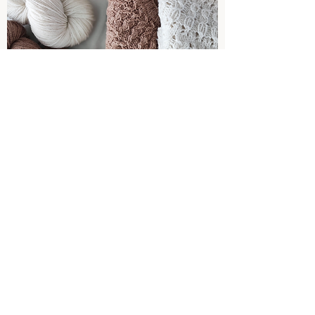
Inspirations tricot avec les fils
Azun et Peira Sport
Inscrivez-vous à la
newsletter
Ecrivez votre mail ici