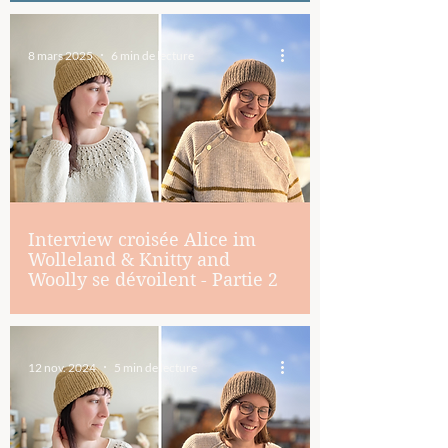
8 mars 2025
6 min de lecture
Interview croisée Alice im
Wolleland & Knitty and
Woolly se dévoilent - Partie 2
12 nov. 2024
5 min de lecture