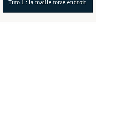
Tuto 1 : la maille torse endroit
Inscrivez-vous à la
newsletter
Ecrivez votre mail ici
S'inscrire
Revenir en haut