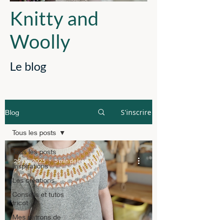
Knitty and
Woolly
Le blog
S'inscrire
Blog
Tous les posts
Tous les posts
29 avr. 2025
5 min de lecture
Inspirations
Les créations
Conseils et tutos
tricot
Mes patrons de