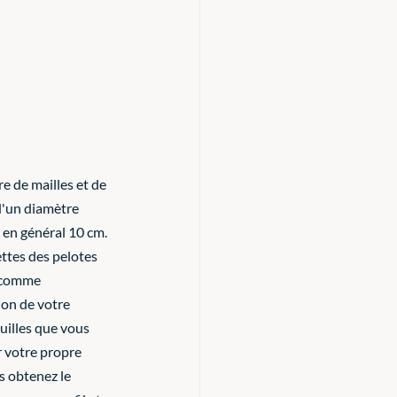
e de mailles et de 
d'un diamètre 
 en général 10 cm. 
ettes des pelotes 
, comme 
ion de votre 
uilles que vous 
er votre propre 
s obtenez le 