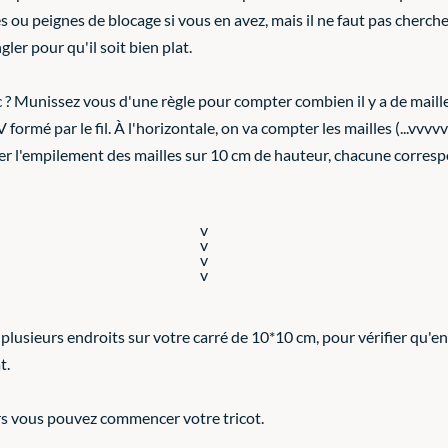
 ou peignes de blocage si vous en avez, mais il ne faut pas cherche
ler pour qu'il soit bien plat. 
c ? Munissez vous d'une règle pour compter combien il y a de maille
 formé par le fil. À l'horizontale, on va compter les mailles (...vvvvvv
ter l'empilement des mailles sur 10 cm de hauteur, chacune corres
v
v
v
v
 à plusieurs endroits sur votre carré de 10*10 cm, pour vérifier qu
t.
rs vous pouvez commencer votre tricot.