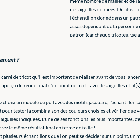
même nombre de mailles et de ran
des aiguilles données. De plus, lor
l'échantillon donné dans un patron
assez dépendant de la personne qu
patron (car chaque tricoteu.r.se a
tement ?
t carré de tricot qu'il est important de réaliser avant de vous lance
n aperçu du rendu final d'un point ou motif avec les aiguilles et fil(s
 choisi un modèle de pull avec des motifs jacquard, l'échantillon c
d pour tester la combinaison des couleurs choisies et vérifier que v
 aiguilles indiquées. L'une de ses fonctions les plus importantes, c'e
rez le même résultat final en terme de taille ! 
nt plusieurs échantillons que l'on peut se décider sur un point, un m