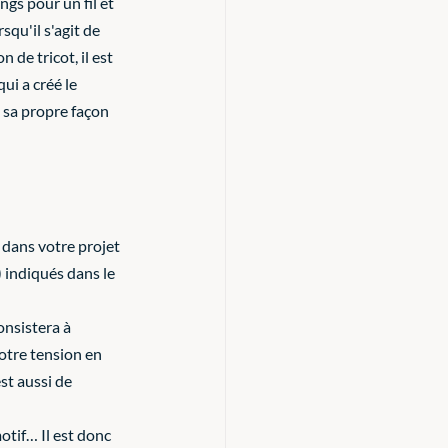
gs pour un fil et 
squ'il s'agit de 
 de tricot, il est 
i a créé le 
 sa propre façon 
r dans votre projet 
) indiqués dans le 
onsistera à 
otre tension en 
st aussi de 
otif… Il est donc 