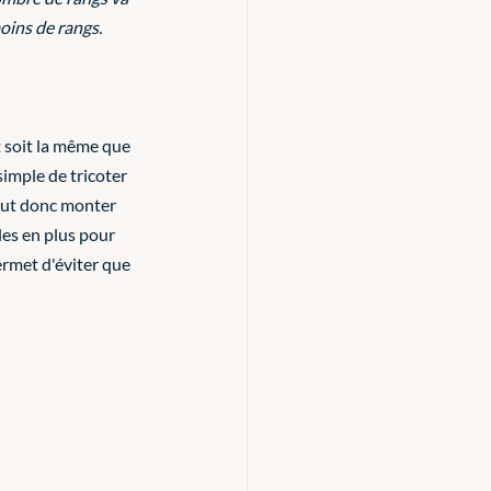
moins de rangs. 
t soit la même que 
 simple de tricoter 
 faut donc monter 
les en plus pour 
ermet d'éviter que 