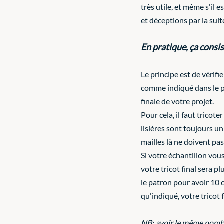
très utile, et même s'il 
et déceptions par la suit
En pratique, ça consis
Le principe est de vérif
comme indiqué dans le patr
finale de votre projet. 
Pour cela, il faut tricot
lisières sont toujours u
mailles là ne doivent pa
Si votre échantillon vou
votre tricot final sera pl
le patron pour avoir 10 
qu'indiqué, votre tricot f
NB: avoir le même nombr