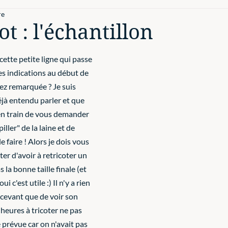
re
ot : l'échantillon
ette petite ligne qui passe 
s indications au début de 
ez remarquée ? Je suis 
jà entendu parler et que 
n train de vous demander 
piller" de la laine et de 
 faire ! Alors je dois vous 
iter d'avoir à retricoter un 
as la bonne taille finale (et 
i c'est utile :) Il n'y a rien 
cevant que de voir son 
 heures à tricoter ne pas 
e prévue car on n'avait pas 