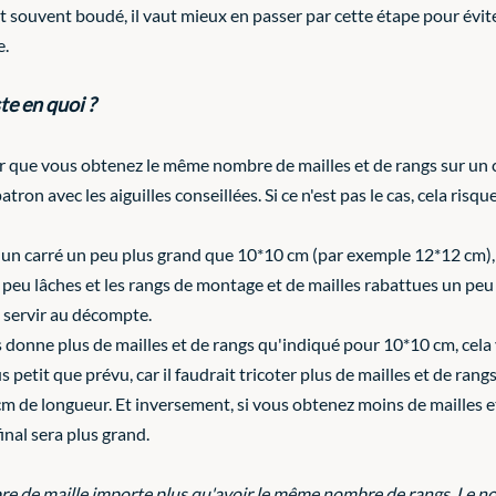
est souvent boudé, il vaut mieux en passer par cette étape pour évi
e.
te en quoi ?
ier que vous obtenez le même nombre de mailles et de rangs sur un 
on avec les aiguilles conseillées. Si ce n'est pas le cas, cela risque d
er un carré un peu plus grand que 10*10 cm (par exemple 12*12 cm), c
n peu lâches et les rangs de montage et de mailles rabattues un peu 
s servir au décompte.
s donne plus de mailles et de rangs qu'indiqué pour 10*10 cm, cela 
us petit que prévu, car il faudrait tricoter plus de mailles et de ran
cm de longueur. Et inversement, si vous obtenez moins de mailles e
inal sera plus grand. 
e de maille importe plus qu'avoir le même nombre de rangs. Le n