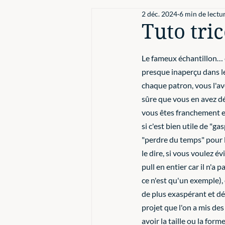
2 déc. 2024
6 min de lectu
La laine
Tuto tric
Le fameux échantillon… c
presque inaperçu dans le
chaque patron, vous l'av
sûre que vous en avez dé
vous êtes franchement e
si c'est bien utile de "gas
"perdre du temps" pour le
le dire, si vous voulez év
pull en entier car il n'a p
ce n'est qu'un exemple), ou
de plus exaspérant et dé
projet que l'on a mis des
avoir la taille ou la form