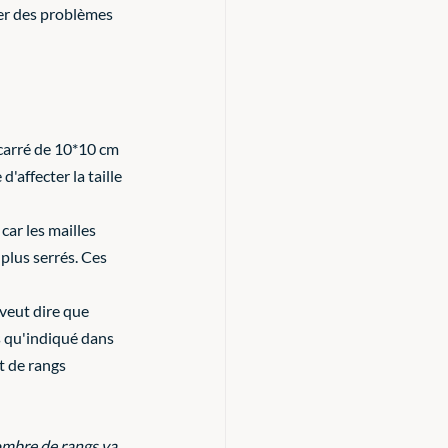
ter des problèmes 
carré de 10*10 cm 
'affecter la taille 
ar les mailles 
plus serrés. Ces 
veut dire que 
gs qu'indiqué dans 
t de rangs 
ombre de rangs va 